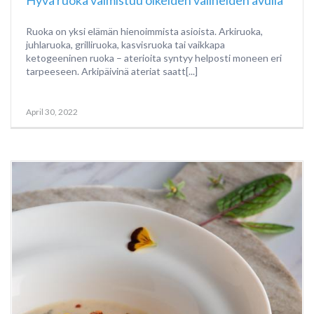
Hyvä ruoka valmistuu oikeiden välineiden avulla
Ruoka on yksi elämän hienoimmista asioista. Arkiruoka,
juhlaruoka, grilliruoka, kasvisruoka tai vaikkapa
ketogeeninen ruoka – aterioita syntyy helposti moneen eri
tarpeeseen. Arkipäivinä ateriat saatt[...]
April 30, 2022