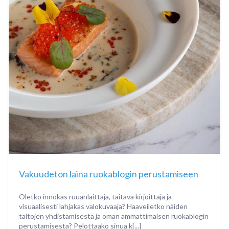
Vakuudeton laina ruokablogin perustamiseen
Oletko innokas ruuanlaittaja, taitava kirjoittaja ja
visuaalisesti lahjakas valokuvaaja? Haaveiletko näiden
taitojen yhdistämisestä ja oman ammattimaisen ruokablogin
perustamisesta? Pelottaako sinua k[...]