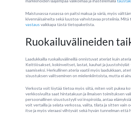
markkinoiden laajempaa valikoimaa ja ihastelemalla
taustak
Maistuvassa ruoassa on paitsi makua ja väriä, myös välttämä
kivennäisaineita sekä luustoa vahvistavaa proteiinia. Mitä
vastaus
vaikkapa tästä tietopaketista.
Ruokailuvälineiden tai
Laadukkailla ruokailuvälineillä onnistuvat ateriat kuin ateria
Keittiösakset, kokinveitset, lastat, kauhat ja juustohöylät
saamiseksi. Herkullinen ateria vaatii myös laadukkaan, ateri
sisustuksen valitseminen on mielenkiintoista, mutta ei ain
Verkosta voit löytää tietoa myös siitä, miten voit pukea ko
verkkosivuilta saat hintatakuun ja ilmaisen toimituksen val
persoonallinen sisustustyyli voi inspiroida, antaa elämyksiä
voit vertailla ja selata verkossa, valita, tilata ja sitten va
itse ja myös vieraasi viihtyvät sekä hyvän tunnelman että h