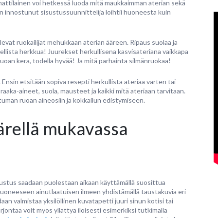
ammattilainen voi hetkessä luoda mitä maukkaimman aterian sekä
aan innostunut sisustussuunnittelija loihtii huoneesta kuin
levat ruokailijat mehukkaan aterian ääreen. Ripaus suolaa ja
dellista herkkua! Juurekset herkullisena kasvisateriana vaikkapa
ruoan kera, todella hyvää! Ja mitä parhainta silmänruokaa!
Ensin etsitään sopiva resepti herkullista ateriaa varten tai
raaka-aineet, suola, mausteet ja kaikki mitä ateriaan tarvitaan.
ntuman ruoan aineosiin ja kokkailun edistymiseen.
äärellä mukavassa
isustus saadaan puolestaan aikaan käyttämällä suosittua
huoneeseen ainutlaatuisen ilmeen yhdistämällä taustakuvia eri
an valmistaa yksilöllinen kuvatapetti juuri sinun kotisi tai
rjontaa voit myös yllättyä iloisesti esimerkiksi tutkimalla