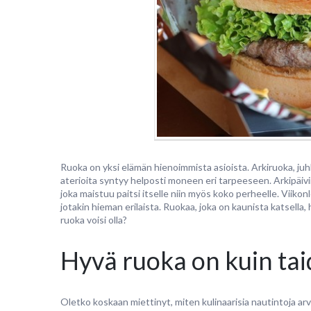
Ruoka on yksi elämän hienoimmista asioista. Arkiruoka, juh
aterioita syntyy helposti moneen eri tarpeeseen. Arkipäivin
joka maistuu paitsi itselle niin myös koko perheelle. Viikon
jotakin hieman erilaista. Ruokaa, joka on kaunista katsella
ruoka voisi olla?
Hyvä ruoka on kuin tai
Oletko koskaan miettinyt, miten kulinaarisia nautintoja ar