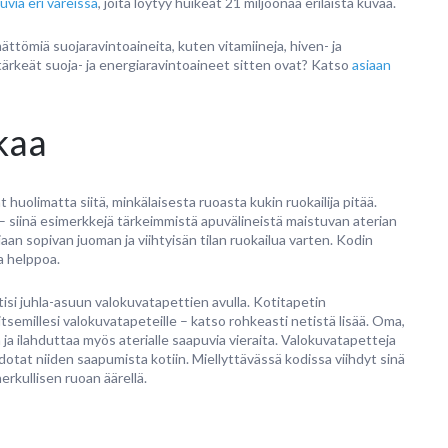
uvia eri väreissä
, joita löytyy huikeat 21 miljoonaa erilaista kuvaa.
ttömiä suojaravintoaineita, kuten vitamiineja, hiven- ja
 tärkeät suoja- ja energiaravintoaineet sitten ovat? Katso
asiaan
kaa
t huolimatta siitä, minkälaisesta ruoasta kukin ruokailija pitää.
 – siinä esimerkkejä tärkeimmistä apuvälineistä maistuvan aterian
aan sopivan juoman ja viihtyisän tilan ruokailua varten. Kodin
a helppoa.
tisi juhla-asuun valokuvatapettien avulla. Kotitapetin
itsemillesi valokuvatapeteille – katso rohkeasti netistä lisää. Oma,
 ja ilahduttaa myös aterialle saapuvia vieraita. Valokuvatapetteja
in odotat niiden saapumista kotiin. Miellyttävässä kodissa viihdyt sinä
erkullisen ruoan äärellä.