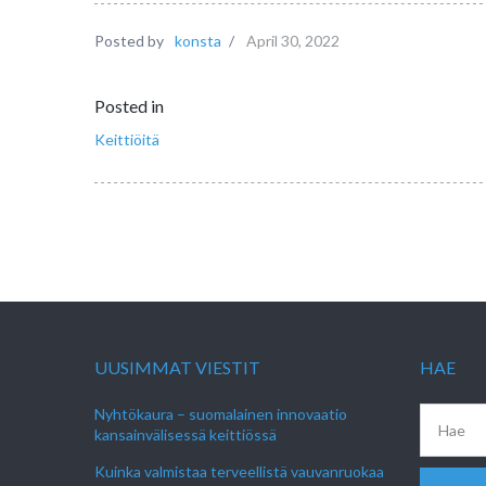
Posted by
konsta
/
April 30, 2022
Posted in
Keittiöitä
UUSIMMAT VIESTIT
HAE
Nyhtökaura – suomalainen innovaatio
kansainvälisessä keittiössä
Kuinka valmistaa terveellistä vauvanruokaa