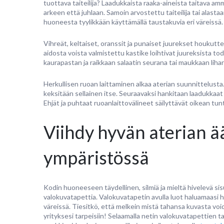
tuottava taiteilija? Laadukkaista raaka-aineista taitava 
arkeen että juhlaan. Samoin arvostettu taiteilija tai alast
huoneesta tyylikkään käyttämällä taustakuvia eri väreissä.
Vihreät, keltaiset, oranssit ja punaiset juurekset houkutte
aidosta voista valmistettu kastike loihtivat juureksista to
kaurapastan ja raikkaan salaatin seurana tai maukkaan liha
Herkullisen ruoan laittaminen alkaa aterian suunnittelusta. 
keksitään sellainen itse. Seuraavaksi hankitaan laadukkaat 
Ehjät ja puhtaat ruoanlaittovälineet säilyttävät oikean tu
Viihdy hyvän aterian 
ympäristössä
Kodin huoneeseen täydellinen, silmiä ja mieltä hivelevä s
valokuvatapettia. Valokuvatapetin avulla luot haluamaasi 
väreissä. Tiesitkö, että melkein mistä tahansa kuvasta voida
yrityksesi tarpeisiin! Selaamalla netin valokuvatapettien ta