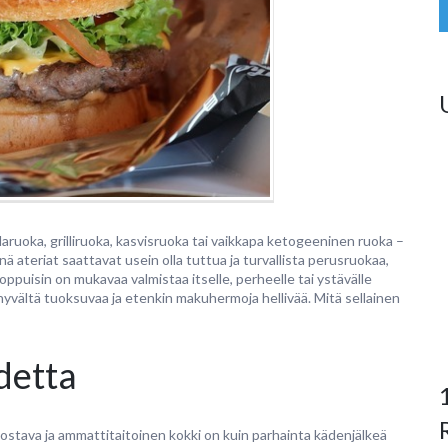
laruoka, grilliruoka, kasvisruoka tai vaikkapa ketogeeninen ruoka –
ä ateriat saattavat usein olla tuttua ja turvallista perusruokaa,
loppuisin on mukavaa valmistaa itselle, perheelle tai ystävälle
, hyvältä tuoksuvaa ja etenkin makuhermoja hellivää. Mitä sellainen
detta
vostava ja ammattitaitoinen kokki on kuin parhainta kädenjälkeä