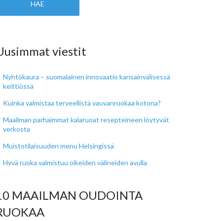
HAE
Uusimmat viestit
Nyhtökaura – suomalainen innovaatio kansainvälisessä
keittiössä
Kuinka valmistaa terveellistä vauvanruokaa kotona?
Maailman parhaimmat kalaruoat resepteineen löytyvät
verkosta
Muistotilaisuuden menu Helsingissä
Hyvä ruoka valmistuu oikeiden välineiden avulla
10 MAAILMAN OUDOINTA
RUOKAA