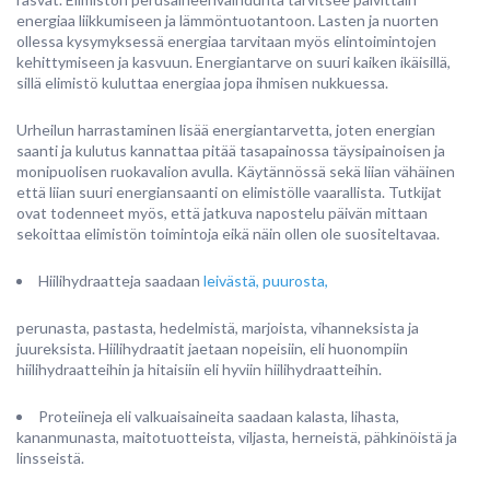
energiaa liikkumiseen ja lämmöntuotantoon. Lasten ja nuorten
ollessa kysymyksessä energiaa tarvitaan myös elintoimintojen
kehittymiseen ja kasvuun. Energiantarve on suuri kaiken ikäisillä,
sillä elimistö kuluttaa energiaa jopa ihmisen nukkuessa.
Urheilun harrastaminen lisää energiantarvetta, joten energian
saanti ja kulutus kannattaa pitää tasapainossa täysipainoisen ja
monipuolisen ruokavalion avulla. Käytännössä sekä liian vähäinen
että liian suuri energiansaanti on elimistölle vaarallista. Tutkijat
ovat todenneet myös, että jatkuva napostelu päivän mittaan
sekoittaa elimistön toimintoja eikä näin ollen ole suositeltavaa.
Hiilihydraatteja saadaan
leivästä, puurosta,
perunasta, pastasta, hedelmistä, marjoista, vihanneksista ja
juureksista. Hiilihydraatit jaetaan nopeisiin, eli huonompiin
hiilihydraatteihin ja hitaisiin eli hyviin hiilihydraatteihin.
Proteiineja eli valkuaisaineita saadaan kalasta, lihasta,
kananmunasta, maitotuotteista, viljasta, herneistä, pähkinöistä ja
linsseistä.