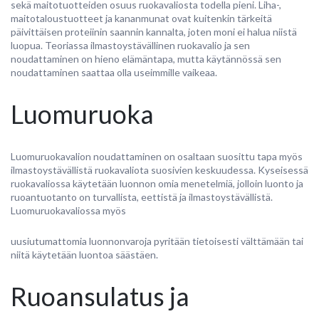
sekä maitotuotteiden osuus ruokavaliosta todella pieni. Liha-,
maitotaloustuotteet ja kananmunat ovat kuitenkin tärkeitä
päivittäisen proteiinin saannin kannalta, joten moni ei halua niistä
luopua. Teoriassa ilmastoystävällinen ruokavalio ja sen
noudattaminen on hieno elämäntapa, mutta käytännössä sen
noudattaminen saattaa olla useimmille vaikeaa.
Luomuruoka
Luomuruokavalion noudattaminen on osaltaan suosittu tapa myös
ilmastoystävällistä ruokavaliota suosivien keskuudessa. Kyseisessä
ruokavaliossa käytetään luonnon omia menetelmiä, jolloin luonto ja
ruoantuotanto on turvallista, eettistä ja ilmastoystävällistä.
Luomuruokavaliossa myös
uusiutumattomia luonnonvaroja pyritään tietoisesti välttämään tai
niitä käytetään luontoa säästäen.
Ruoansulatus ja