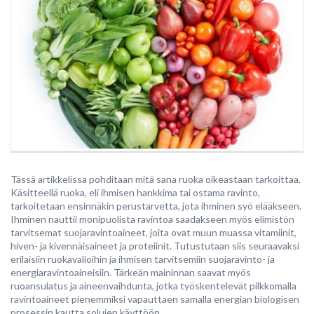
Tässä artikkelissa pohditaan mitä sana ruoka oikeastaan tarkoittaa.
Käsitteellä ruoka, eli ihmisen hankkima tai ostama ravinto,
tarkoitetaan ensinnäkin perustarvetta, jota ihminen syö elääkseen.
Ihminen nauttii monipuolista ravintoa saadakseen myös elimistön
tarvitsemat suojaravintoaineet, joita ovat muun muassa vitamiinit,
hiven- ja kivennäisaineet ja proteiinit. Tutustutaan siis seuraavaksi
erilaisiin ruokavalioihin ja ihmisen tarvitsemiin suojaravinto- ja
energiaravintoaineisiin. Tärkeän maininnan saavat myös
ruoansulatus ja aineenvaihdunta, jotka työskentelevät pilkkomalla
ravintoaineet pienemmiksi vapauttaen samalla energian biologisen
prosessin kautta solujen käyttöön.