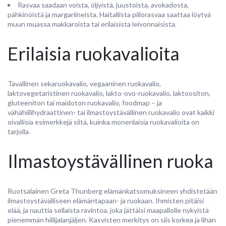
Rasvaa saadaan voista, öljyistä, juustoista, avokadosta,
pähkinöistä ja margariineista. Haitallista piilorasvaa saattaa löytyä
muun muassa makkaroista tai erilaisista leivonnaisista.
Erilaisia ruokavalioita
Tavallinen sekaruokavalio, vegaaninen ruokavalio,
laktovegetaristinen ruokavalio, lakto-ovo-ruokavalio, laktoositon,
gluteeniton tai maidoton ruokavalio, foodmap – ja
vähähiilihydraattinen- tai ilmastoystävällinen ruokavalio ovat kaikki
oivallisia esimerkkejä siitä, kuinka monenlaisia ruokavalioita on
tarjolla.
Ilmastoystävällinen ruoka
Ruotsalainen Greta Thunberg elämänkatsomuksineen yhdistetään
ilmastoystävälliseen elämäntapaan- ja ruokaan. Ihmisten pitäisi
elää, ja nauttia sellaista ravintoa, joka jättäisi maapallolle nykyistä
pienemmän hiilijalanjäljen. Kasvisten merkitys on siis korkea ja lihan