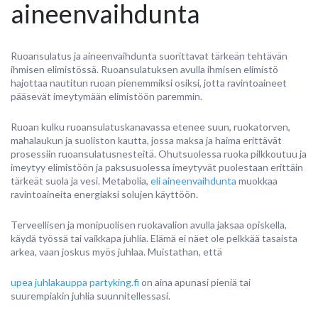
aineenvaihdunta
Ruoansulatus ja aineenvaihdunta suorittavat tärkeän tehtävän
ihmisen elimistössä. Ruoansulatuksen avulla ihmisen elimistö
hajottaa nautitun ruoan pienemmiksi osiksi, jotta ravintoaineet
pääsevät imeytymään elimistöön paremmin.
Ruoan kulku ruoansulatuskanavassa etenee suun, ruokatorven,
mahalaukun ja suoliston kautta, jossa maksa ja haima erittävät
prosessiin ruoansulatusnesteitä. Ohutsuolessa ruoka pilkkoutuu ja
imeytyy elimistöön ja paksusuolessa imeytyvät puolestaan erittäin
tärkeät suola ja vesi. Metabolia,
eli aineenvaihdunta
muokkaa
ravintoaineita energiaksi solujen käyttöön.
Terveellisen ja monipuolisen ruokavalion avulla jaksaa opiskella,
käydä työssä tai vaikkapa juhlia. Elämä ei näet ole pelkkää tasaista
arkea, vaan joskus myös juhlaa. Muistathan, että
upea juhlakauppa partyking.fi
on aina apunasi pieniä tai
suurempiakin juhlia suunnitellessasi.