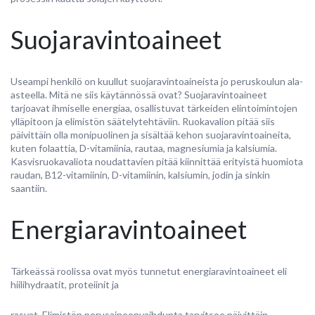
Suojaravintoaineet
Useampi henkilö on kuullut suojaravintoaineista jo peruskoulun ala-
asteella. Mitä ne siis käytännössä ovat? Suojaravintoaineet
tarjoavat ihmiselle energiaa, osallistuvat tärkeiden elintoimintojen
ylläpitoon ja elimistön säätelytehtäviin. Ruokavalion pitää siis
päivittäin olla monipuolinen ja sisältää kehon suojaravintoaineita,
kuten folaattia, D-vitamiinia, rautaa, magnesiumia ja kalsiumia.
Kasvisruokavaliota noudattavien pitää kiinnittää erityistä huomiota
raudan, B12-vitamiinin, D-vitamiinin, kalsiumin, jodin ja sinkin
saantiin.
Energiaravintoaineet
Tärkeässä roolissa ovat myös tunnetut energiaravintoaineet eli
hiilihydraatit, proteiinit ja
rasvat. Elimistön perusaineenvaihdunta tarvitsee päivittäin